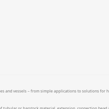
 and vessels – from simple applications to solutions for 
 tubular or barstock material, extension, connection head a