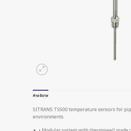
คำอธิบาย
SITRANS TS500 temperature sensors for pipes
environments
• Modular system with thermowell made of