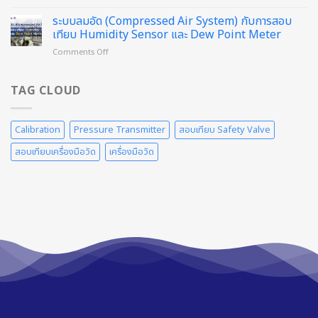
จุด
ด้วย
แล้ว
สังเกต
ระบบลมอัด (Compressed Air System) กับการสอบ
วิธี
วัน
pyranometer
Weighing
เทียบ Humidity Sensor และ Dew Point Meter
นี้
เริ่ม
Method
on
Comments Off
มี
ดี
ระบบ
ปัญหา
อย่างไร
ลม
อัด
TAG CLOUD
(Compressed
Air
System)
Calibration
Pressure Transmitter
สอบเทียบ Safety Valve
กับ
การ
สอบเทียบเครื่องมือวัด
เครื่องมือวัด
สอบ
เทียบ
Humidity
Sensor
และ
Dew
Point
Meter