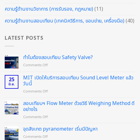
ความรู้ด้านงานวิชาการ (การรับรอง, กฏหมาย)
(11)
ความรู้ด้านงานสอบเทียบ (เทคนิควิธีการ, ขอบข่าย, เครื่องมือ)
(40)
LATEST POSTS
ทำไมต้องสอบเทียบ Safety Valve?
on
Comments Off
ทำไม
ต้อง
MIT เปิดให้บริการสอบเทียบ Sound Level Meter แล้ว
25
สอบ
วันนี้
มิ.ย.
เทียบ
on
Comments Off
Safety
MIT
Valve?
เปิด
สอบเทียบฯ Flow Meter ด้วยวิธี Weighing Method ดี
ให้
อย่างไร
บริการ
on
Comments Off
สอบ
สอบ
เทียบ
เทียบฯ
จุดสังเกต pyranometer เริ่มมีปัญหา
Sound
Flow
Level
on
Comments Off
Meter
Meter