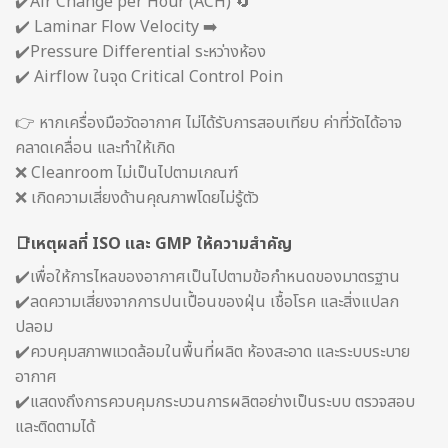
✔️Air Change per Hour (ACH) 🔄
✔️ Laminar Flow Velocity ➡️
✔️Pressure Differential ระหว่างห้อง
✔️ Airflow ในจุด Critical Control Poin
👉 หากเครื่องมือวัดอากาศ ไม่ได้รับการสอบเทียบ ค่าที่วัดได้อาจ
คลาดเคลื่อน และทำให้เกิด
❌ Cleanroom ไม่เป็นไปตามเกณฑ์
❌ เกิดความเสี่ยงด้านคุณภาพโดยไม่รู้ตัว
📑เหตุผลที่ ISO และ GMP ให้ความสำคัญ
✔️เพื่อให้การไหลของอากาศเป็นไปตามข้อกำหนดของมาตรฐาน
✔️ลดความเสี่ยงจากการปนเปื้อนของฝุ่น เชื้อโรค และสิ่งแปลก
ปลอม
✔️ควบคุมสภาพแวดล้อมในพื้นที่ผลิต ห้องสะอาด และระบบระบาย
อากาศ
✔️แสดงถึงการควบคุมกระบวนการผลิตอย่างเป็นระบบ ตรวจสอบ
และติดตามได้