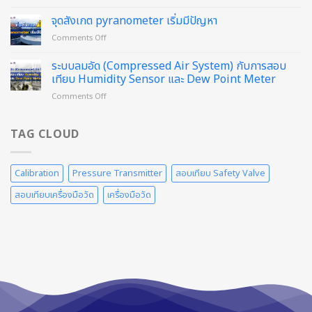
สอบ
เทียบ
เทียบฯ
จุดสังเกต pyranometer เริ่มมีปัญหา
Sound
Flow
Level
on
Comments Off
Meter
Meter
จุด
ด้วย
แล้ว
สังเกต
ระบบลมอัด (Compressed Air System) กับการสอบ
วิธี
วัน
pyranometer
Weighing
เทียบ Humidity Sensor และ Dew Point Meter
นี้
เริ่ม
Method
on
Comments Off
มี
ดี
ระบบ
ปัญหา
อย่างไร
ลม
อัด
TAG CLOUD
(Compressed
Air
System)
Calibration
Pressure Transmitter
สอบเทียบ Safety Valve
กับ
การ
สอบเทียบเครื่องมือวัด
เครื่องมือวัด
สอบ
เทียบ
Humidity
Sensor
และ
Dew
Point
Meter