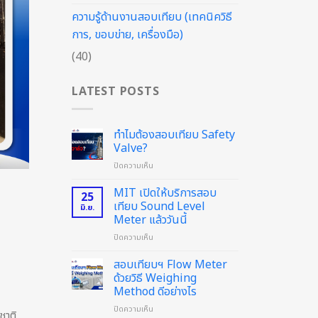
ความรู้ด้านงานสอบเทียบ (เทคนิควิธี
การ, ขอบข่าย, เครื่องมือ)
(40)
LATEST POSTS
ทำไมต้องสอบเทียบ Safety
Valve?
บน
ปิดความเห็น
ทำไม
ต้อง
MIT เปิดให้บริการสอบ
25
สอบ
เทียบ Sound Level
มิ.ย.
เทียบ
Meter แล้ววันนี้
Safety
บน
ปิดความเห็น
Valve?
MIT
เปิด
สอบเทียบฯ Flow Meter
ให้
ด้วยวิธี Weighing
บริการ
Method ดีอย่างไร
สอบ
บน
ปิดความเห็น
เทียบ
ชาติ