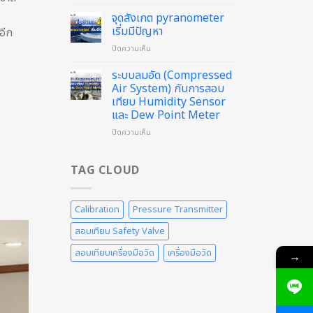
สอบ
Sound
เทียบฯ
Level
จุดสังเกต pyranometer
Flow
Meter
เริ่มมีปัญหา
อีก
Meter
แล้ว
บน
ปิดความเห็น
ด้วย
วัน
จุด
วิธี
นี้
สังเกต
ระบบลมอัด (Compressed
Weighing
pyranometer
Method
Air System) กับการสอบ
เริ่ม
ดี
เทียบ Humidity Sensor
มี
อย่างไร
และ Dew Point Meter
ปัญหา
บน
ปิดความเห็น
ระบบ
ลม
อัด
TAG CLOUD
(Compressed
Air
System)
Calibration
Pressure Transmitter
กับ
การ
สอบเทียบ Safety Valve
สอบ
เทียบ
สอบเทียบเครื่องมือวัด
เครื่องมือวัด
→
Humidity
Sensor
และ
Dew
Point