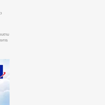
าว
ียบตาม
รงการ