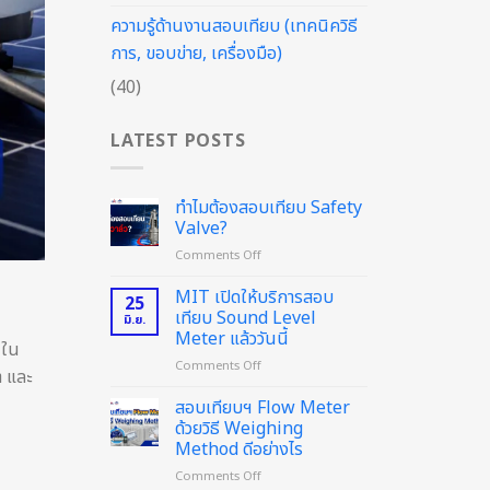
ความรู้ด้านงานสอบเทียบ (เทคนิควิธี
การ, ขอบข่าย, เครื่องมือ)
(40)
LATEST POSTS
ทำไมต้องสอบเทียบ Safety
Valve?
on
Comments Off
ทำไม
ต้อง
MIT เปิดให้บริการสอบ
25
สอบ
เทียบ Sound Level
มิ.ย.
เทียบ
Meter แล้ววันนี้
 ใน
Safety
on
Comments Off
Valve?
า และ
MIT
เปิด
สอบเทียบฯ Flow Meter
ให้
ด้วยวิธี Weighing
บริการ
Method ดีอย่างไร
สอบ
on
Comments Off
เทียบ