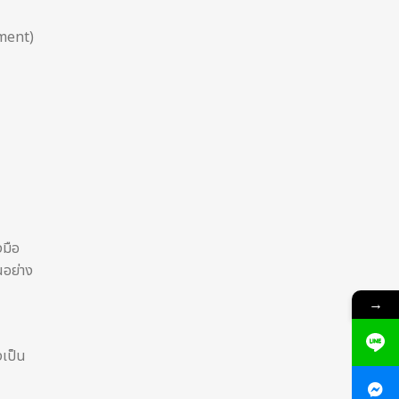
ument)
งมือ
นอย่าง
→
เป็น