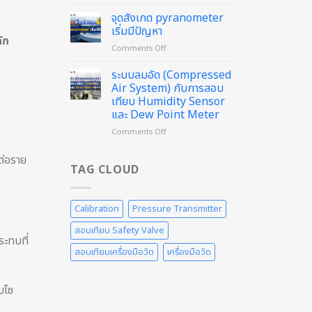
สอบ
Sound
เทียบฯ
Level
จุดสังเกต pyranometer
Flow
Meter
เริ่มมีปัญหา
Meter
ัก
แล้ว
on
Comments Off
ด้วย
วัน
จุด
วิธี
นี้
สังเกต
ระบบลมอัด (Compressed
Weighing
pyranometer
Method
Air System) กับการสอบ
เริ่ม
ดี
เทียบ Humidity Sensor
มี
อย่างไร
และ Dew Point Meter
ปัญหา
on
Comments Off
ระบบ
ลม
ต่อราย
อัด
TAG CLOUD
(Compressed
Air
System)
Calibration
Pressure Transmitter
กับ
การ
สอบเทียบ Safety Valve
สอบ
ะทบที่
เทียบ
สอบเทียบเครื่องมือวัด
เครื่องมือวัด
Humidity
Sensor
และ
บโซ
Dew
Point