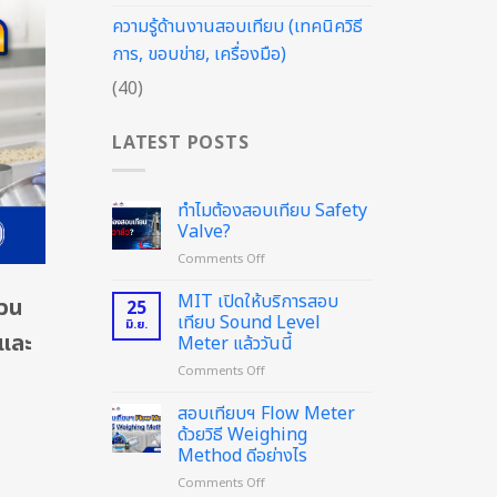
ความรู้ด้านงานสอบเทียบ (เทคนิควิธี
การ, ขอบข่าย, เครื่องมือ)
(40)
LATEST POSTS
ทำไมต้องสอบเทียบ Safety
Valve?
on
Comments Off
ทำไม
ต้อง
MIT เปิดให้บริการสอบ
บวน
25
สอบ
เทียบ Sound Level
มิ.ย.
เทียบ
และ
Meter แล้ววันนี้
Safety
on
Comments Off
Valve?
MIT
เปิด
สอบเทียบฯ Flow Meter
ให้
ด้วยวิธี Weighing
บริการ
Method ดีอย่างไร
สอบ
on
Comments Off
เทียบ