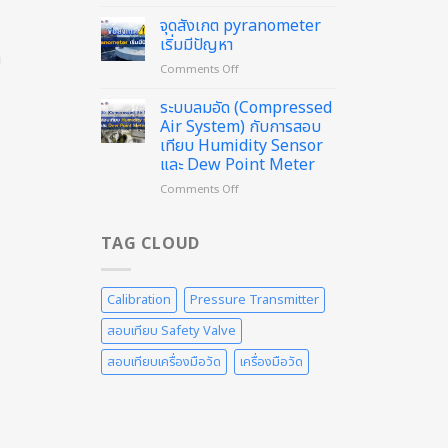
สอบ
Sound
เทียบฯ
Level
จุดสังเกต pyranometer
Flow
Meter
เริ่มมีปัญหา
Meter
ต
แล้ว
on
Comments Off
ด้วย
วัน
จุด
วิธี
นี้
สังเกต
ระบบลมอัด (Compressed
Weighing
pyranometer
Method
Air System) กับการสอบ
เริ่ม
ดี
เทียบ Humidity Sensor
มี
อย่างไร
และ Dew Point Meter
ปัญหา
on
Comments Off
ระบบ
ลม
อัด
TAG CLOUD
(Compressed
Air
System)
Calibration
Pressure Transmitter
กับ
การ
สอบเทียบ Safety Valve
สอบ
เทียบ
สอบเทียบเครื่องมือวัด
เครื่องมือวัด
Humidity
Sensor
และ
Dew
Point