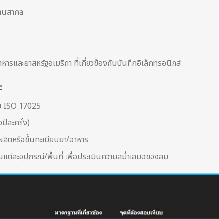
ฐานสากล
รและยาสหรัฐอเมริกา ที่เกี่ยวข้องกับบันทึกอิเล็กทรอนิกส์
:
าม ISO 17025
ปีละครั้ง)
ิตหรือขึ้นทะเบียนยา/อาหาร
ต่ละอุปกรณ์/พื้นที่ เพื่อประเมินความสม่ำเสมอของลม