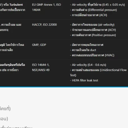
คงที่)
นอน)