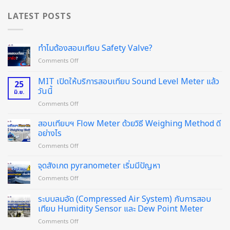
LATEST POSTS
ทำไมต้องสอบเทียบ Safety Valve?
on
Comments Off
ทำไม
ต้อง
MIT เปิดให้บริการสอบเทียบ Sound Level Meter แล้ว
25
สอบ
วันนี้
มิ.ย.
เทียบ
on
Comments Off
Safety
MIT
Valve?
เปิด
สอบเทียบฯ Flow Meter ด้วยวิธี Weighing Method ดี
ให้
อย่างไร
บริการ
on
Comments Off
สอบ
สอบ
เทียบ
เทียบฯ
จุดสังเกต pyranometer เริ่มมีปัญหา
Sound
Flow
Level
on
Comments Off
Meter
Meter
จุด
ด้วย
แล้ว
สังเกต
ระบบลมอัด (Compressed Air System) กับการสอบ
วิธี
วัน
pyranometer
Weighing
เทียบ Humidity Sensor และ Dew Point Meter
นี้
เริ่ม
Method
on
Comments Off
มี
ดี
ระบบ