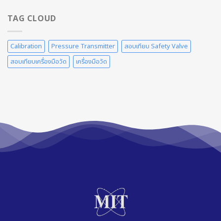
ปัญหา
อย่างไร
ลม
อัด
TAG CLOUD
(Compressed
Air
System)
Calibration
Pressure Transmitter
สอบเทียบ Safety Valve
กับ
การ
สอบเทียบเครื่องมือวัด
เครื่องมือวัด
สอบ
เทียบ
Humidity
Sensor
และ
Dew
Point
Meter