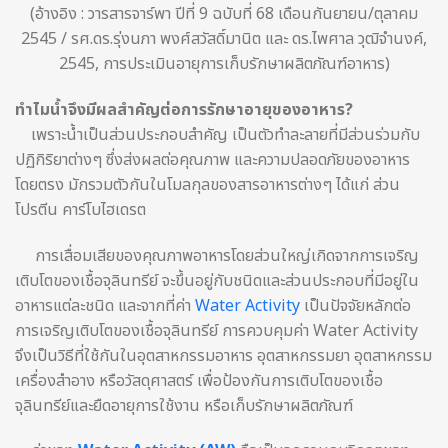
(อ้างอิง : วารสารจาร์พา ปีที่ 9 ฉบับที่ 68 เดือนกันยายน/ตุลาคม
2545 / รศ.ดร.รุ่งนภา พงศ์สวัสดิ์มานิต และ ดร.ไพศาล วุฒิจำนงค์,
2545, การประเมินอายุการเก็บรักษาผลิตภัณฑ์อาหาร)
ทำไมน้ำจึงมีผลสำคัญต่อการรักษาอายุของอาหาร?
เพราะน้ำเป็นส่วนประกอบสำคัญ เป็นตัวทำละลายที่มีส่วนร่วมกับ
ปฏิกิริยาต่างๆ ซึ่งส่งผลต่อคุณภาพ และความปลอดภัยของอาหาร
โดยตรง มักรวมตัวกันในโมลกุลของสารอาหารต่างๆ ได้แก่ ส่วน
โปรตีน คาร์โบไฮเดรต
การเสื่อมเสียของคุณภาพอาหารโดยส่วนใหญ่เกิดจากการเจริญ
เติบโตของเชื้อจุลินทรีย์ จะขึ้นอยู่กับชนิดและส่วนประกอบที่มีอยู่ใน
อาหารแต่ละชนิด และจากที่ค่า
Water Activity
เป็นปัจจัยหลักต่อ
การเจริญเติบโตของเชื้อจุลินทรีย์ การควบคุมค่า Water Activity
จึงเป็นวิธีที่ใช้กันในอุตสาหกรรมอาหาร อุตสาหกรรมยา อุตสาหกรรม
เครื่องสำอาง หรือวัสดุศาสตร์ เพื่อป้องกันการเติบโตของเชื้อ
จุลินทรีย์และยืดอายุการใช้งาน หรือเก็บรักษาผลิตภัณฑ์