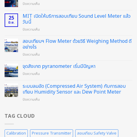
บน
ปิดความเห็น
ทำไม
ต้อง
MIT เปิดให้บริการสอบเทียบ Sound Level Meter แล้ว
25
สอบ
วันนี้
มิ.ย.
เทียบ
บน
ปิดความเห็น
Safety
MIT
Valve?
เปิด
สอบเทียบฯ Flow Meter ด้วยวิธี Weighing Method ดี
ให้
อย่างไร
บริการ
บน
ปิดความเห็น
สอบ
สอบ
เทียบ
เทียบฯ
จุดสังเกต pyranometer เริ่มมีปัญหา
Sound
Flow
Level
บน
ปิดความเห็น
Meter
Meter
จุด
ด้วย
แล้ว
สังเกต
ระบบลมอัด (Compressed Air System) กับการสอบ
วิธี
วัน
pyranometer
Weighing
เทียบ Humidity Sensor และ Dew Point Meter
นี้
เริ่ม
Method
บน
ปิดความเห็น
มี
ดี
ระบบ
ปัญหา
อย่างไร
ลม
อัด
TAG CLOUD
(Compressed
Air
System)
Calibration
Pressure Transmitter
สอบเทียบ Safety Valve
กับ