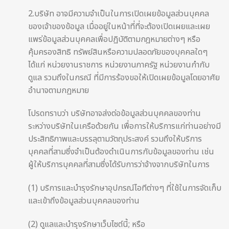
2.บริษัท อาจมีความจำเป็นในการเปิดเผยข้อมูลส่วนบุคคล
ของเจ้าของข้อมูล เมื่ออยู่ในหน้าที่ที่จะต้องเปิดเผยและเผย
แพร่ข้อมูลส่วนบุคคลเพื่อปฏิบัติตามกฎหมายต่างๆ หรือ
คุ้มครองสิทธิ ทรัพย์สินหรือความปลอดภัยของบุคคลใดๆ
ได้แก่ หน่วยงานราชการ หน่วยงานภาครัฐ หน่วยงานกำกับ
ดูแล รวมถึงในกรณี ที่มีการร้องขอให้เปิดเผยข้อมูลโดยอาศัย
อำนาจตามกฏหมาย
โปรดทราบว่า บริษัทอาจส่งต่อข้อมูลส่วนบุคคลของท่าน
ระหว่างบริษัทในเครือด้วยกัน เพื่อการให้บริการแก่ท่านอย่างมี
ประสิทธิภาพและบรรลุตามวัตถุประสงค์ รวมถึงให้บริการ
บุคคลที่สามซึ่งจำเป็นต้องดำเนินการกับข้อมูลของท่าน เช่น
ผู้ให้บริการบุคคลที่สามซึ่งได้รับการว่าจ้างจากบริษัทในการ
(1) บริการและบำรุงรักษาอุปกรณ์ไอทีต่างๆ ที่ใช้ในการจัดเก็บ
และเข้าถึงข้อมูลส่วนบุคคลของท่าน
(2) ดูแลและบำรุงรักษาเว็บไซต์นี้; หรือ