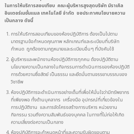
ในการให้บริการสอบเทียบ คณะผู้บริหารสูงสุดบริษัท มิราเคิล
อินเตอร์เนชั่นแนล เทคโนโลยี จำกัด ขอประกาศนโยบายความ
เป็นกลาง ดังนี้
การให้บริการสอบเทียบของห้องปฏิบัติการ ต้องเป็นไปตาม
มาตรฐานข้อกำหนดคุณภาพ หลักเกณฑ์และระเบียบที่บริษัท
กำหนด ถูกต้องตามกฎหมายและระเบียบอื่นๆ ที่บังคับใช้
ผู้บริหารและพนักงานห้องปฏิบัติการทุกคน ต้องปฏิบัติตาม
นโยบายความเป็นกลางในกิจกรรมการดำเนินการของห้องปฏิบัติ
การด้วยความซื่อสัตย์ เป็นธรรม และยึดมั่นตามจรรยาบรรณของ
วิชาชีพ
ห้องปฏิบัติการจะดำเนินการอย่างเต็มที่เพื่อให้มั่นใจว่ามีทรัพยากร
ที่เพียงพอ ทั้งด้านบุคลากร เครื่องมือ อุปกรณ์ที่เกี่ยวข้องใน
การปฏิบัติงาน และการจัดโครงสร้างการบริหาร หน่วยงาน
กิจกรรม รวมถึงความสัมพันธ์ของบุคคล ในทางที่ไม่ก่อให้เกิด
ความเสี่ยงต่อความเป็นกลาง
ห้องปฏิบัติการจะกำหนดหน้าที่และความรับผิดชอบตาม