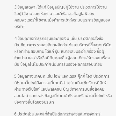
3.ข้อมูลเฉพาะ ได้แก่ ข้อมูลบัญชีผู้ใช้งาน ประวัติการใช้งาน
ชื่อผู้ใช้งานและรหัสผ่าน และ/หรือเลขที่อยู่ไอพีของ
คอมพิวเตอร์ที่ใช้งานเมื่อทำการเข้าถึงระบบบริการข้อมูลของ
บริษัท
4.ข้อมุลการทำธุรกรรมและการเงิน เช่น ประวัติการสั่งซื้อ
บัญชีธนาคาร รายละเอียดผลิตภัณฑ์และบริการที่ซื้อจากบริษัท
หรือที่ท่านสอบถาม ได้แก่ รุ่น หมายเลขประจำเครื่อง ชื่อผู้
จำหน่าย และ/หรือชื่อนิติบุคคลอื่นผู้สอบเทียบ/รับรองเครื่อง
มือ ข้อมูลในใบประกาศนียบัตรรับรองผลการสอบเทียบ
5.ข้อมูลทางเทคนิค เช่น ไอพี แอดเดรส คุ๊กกี้ ไอดี ประวัติการ
ใช้งานเว็บไซต์กิจกรรมที่ท่านมีส่วนร่วมเมื่อใช้บริการที่มีให้
ผ่านทางเว็บไซต์ แอปพลิเคชั่น บัญชีทางการบนสื่อสังคม
ออนไลน์ และแหล่งข้อมูลที่ท่านเข้าถึงบนหรือผ่านเว็บไซต์ หรือ
ช่องทางอื่นใดของบริษัท
6.ประวัติส่วนบุคคลที่จำเป็นต่อการว่าจ้างและการจัดการ