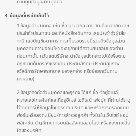
ควบคุมข้อมูลส่วนบุคคล
3. ข้อมูลที่บริษัทเก็บไว้
1.ข้อมูลส่วนบุคคล เช่น ชื่อ นามสกุล อายุ วันเดือนปีเกิด เลข
ประจำตัวประชาชน เลขที่หนังสือเดินทาง เลขประจำตัวผู้เสีย
ภาษี เลขบัญชีธนาคาร การเก็บรวบรวมนี้รวมถึงข้อมูลส่วน
บุคคลที่มีความอ่อนไหว จะอยู่ภายใต้ความยินยอมของท่าน
ก่อนเท่านั้น (เว้นแต่บริษัทจะนำข้อมูลดังกล่าวไปใช้เพื่อตาม
กฎหมายคุ้มครองแรงงาน ประกันสังคม ประกันสุขภาพ
สวัสดิการรักษาพยาบาล ของลูกจ้าง หรือข้อยกเว้นตาม
กฎหมาย)
2.ข้อมูลติดต่อส่วนบุคคลและธุรกิจ ได้แก่ ชื่อ ที่อยู่อีเมล์
หมายเลขโทรศัพท์และที่อยู่อีเมล์ ไอดีไลน์ เฟซบุ๊ค ที่ท่านได้ระบุ
ไว้จากการให้ข้อมูลโดยตรงกับบริษัท และ/หรือการกรอกแบบ
ฟอร์มหรือลงทะเบียน/การสำรวจลูกค้า ทั้งในในเว็บไซต์ แอป
พลิเคชั่น บัญชีทางการบนสื่อสังคมออนไลน์ หรือช่องทางอื่น
ใดของบริษัท