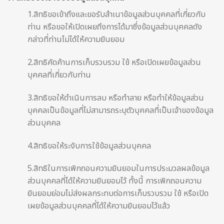
1.สิทธิขอเข้าถึงและขอรับสำเนาข้อมูลส่วนบุคคลที่เกี่ยวกับ
ท่าน หรือขอให้เปิดเผยถึงการได้มาซึ่งข้อมูลส่วนบุคคลดัง
กล่าวที่ท่านไม่ได้ให้ความยินยอม
2.สิทธิคัดค้านการเก็บรวบรวม ใช้ หรือเปิดเผยข้อมูลส่วน
บุคคลที่เกี่ยวกับท่าน
3.สิทธิขอให้ดำเนินการลบ หรือทำลาย หรือทำให้ข้อมูลส่วน
บุคคลเป็นข้อมูลที่ไม่สามารถระบุตัวบุคคลที่เป็นเจ้าของข้อมูล
ส่วนบุคคล
4.สิทธิขอให้ระงับการใช้ข้อมูลส่วนบุคคล
5.สิทธิในการเพิกถอนความยินยอมในการประมวลผลข้อมูล
ส่วนบุคคลที่ได้ให้ความยินยอมไว้ ทั้งนี้ การเพิกถอนความ
ยินยอมย่อมไม่ส่งผลกระทบต่อการเก็บรวบรวม ใช้ หรือเปิด
เผยข้อมูลส่วนบุคคลที่ได้ให้ความยินยอมไว้แล้ว