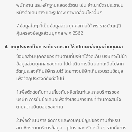
พนักงาน และหลักฐานแสดงตัวตน เช่น สำเนาบัตรประชาชน
หนังสือเดินทาง และรูปภาพ ภาพเคลื่อนไหวอื่นๆ
7.ข้อมูลใดๆ ที่เป็นข้อมูลส่วนบุคคลภายใต้ พระราชบัญญัติ
คุ้มครองข้อมูลส่วนบุคคล พ.ศ.2562
4. วัตถุประสงค์ในการเก็บรวบรวม ใช้ เปิดเผยข้อมูลส่วนบุคคล
ข้อมูลส่วนบุคคลของท่านตามที่บริษัทได้จัดเก็บ บริษัทจะไม่นำ
ข้อมูลส่วนบุคคลของท่าน ไปดำเนินการอื่นนอกเหนือไปจาก
วัตถุประสงค์ที่บริษัทระบุไว้ โดยทางบริษัทเก็บรวบรวมข้อมูล
เพื่อวัตถุประสงค์ดังต่อไปนี้
1.เพื่อติดต่อกับท่านเกี่ยวกับผลิตภัณฑ์และการบริการของ
บริษัท การยื่นข้อเสนอเพื่อส่งเสริมการขายที่ท่านอาจสนใจ
ตามความยินยอมของท่าน
2.เพื่อดำเนินการ จัดการ และควบคุมบัญชีของท่านสำหรับ
สมาชิกระบบบริการข้อมูล i-plus และบริการอื่นๆ รวมถึงการ