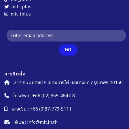
mit_iplus
mit_iplus
การติดต่อ
214 ถนนบางแวก แขวงบางไผ่ เขตบางแค กรุงเทพฯ 10160
โทรศัพท์ :
+66 (02) 865-4647-8
สายด่วน :
+66 (0)87-779-5111
อีเมล :
info@mit.in.th