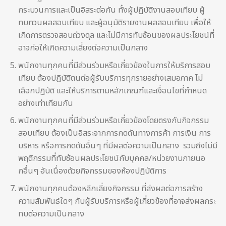
กระบวนการและเป็นอิสระต่อกัน ทั้งผู้ปฏิบัติงานสอบเทียบ ผู้
ทบทวนผลสอบเทียบ และผู้อนุมัติรายงานผลสอบเทียบ เพื่อให้
เกิดการตรวจสอบถ่วงดุล และไม่มีการทับซ้อนของผลประโยชน์ที่
อาจก่อให้เกิดความเสี่ยงต่อความเป็นกลาง
พนักงานทุกคนที่มีส่วนร่วมหรือเกี่ยวข้องในการให้บริการสอบ
เทียบ ต้องปฏิบัติตนต่อผู้รับบริการทุกรายอย่างเสมอภาค ไม่
เลือกปฏิบัติ และให้บริการตามหลักเกณฑ์และเงื่อนไขที่กำหนด
อย่างเท่าเทียมกัน
พนักงานทุกคนที่มีส่วนร่วมหรือเกี่ยวข้องโดยตรงกับกิจกรรม
สอบเทียบ ต้องเป็นอิสระจากการกดดันทางการค้า การเงิน การ
บริหาร หรือการกดดันอื่นๆ ที่มีผลต่อความเป็นกลาง รวมถึงไม่มี
พฤติกรรมที่ทับซ้อนผลประโยชน์กับบุคคล/หน่วยงานภายนอ
กอื่นๆ อันเนื่องด้วยกิจกรรมของห้องปฏิบัติการ
พนักงานทุกคนต้องหลีกเลี่ยงกิจกรรม ที่ส่งผลต่อการสร้าง
ความสัมพันธ์ใดๆ กับผู้รับบริการหรือผู้เกี่ยวข้องที่อาจส่งผลกระ
ทบต่อความเป็นกลาง