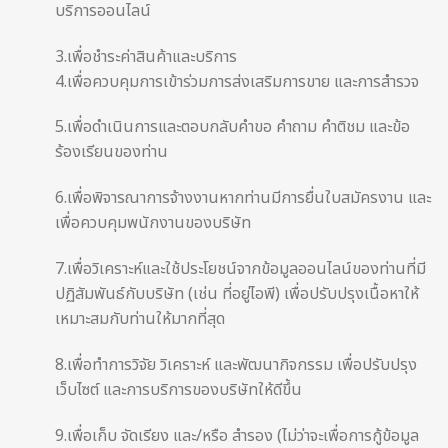
บริการออนไลน์
3.เพื่อชำระค่าสินค้าและบริการ
4.เพื่อควบคุมการเข้าร่วมการส่งเสริมการขาย และการสำรวจ
5.เพื่อดำเนินการและตอบกลับคำขอ คำถาม คำติชม และข้อ
ร้องเรียนของท่าน
6.เพื่อพิจารณาการจ้างงานหากท่านมีการยื่นใบสมัครงาน และ
เพื่อควบคุมพนักงานของบริษัท
7.เพื่อวิเคราะห์และใช้ประโยชน์จากข้อมูลออนไลน์ของท่านที่มี
ปฏิสัมพันธ์กับบริษัท (เช่น ที่อยู่ไอพี) เพื่อปรับปรุงเนื้อหาให้
เหมาะสมกับท่านให้มากที่สุด
8.เพื่อทำการวิจัย วิเคราะห์ และพัฒนากิจกรรม เพื่อปรับปรุง
เว็บไซต์ และการบริการของบริษัทให้ดีขึ้น
9.เพื่อเก็บ จัดเรียง และ/หรือ สำรอง (ไม่ว่าจะเพื่อการกู้ข้อมูล