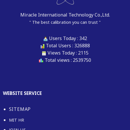
สมบูรณ์
และ
สะดวก
Miracle International Technology Co.,Ltd.
ยิ่ง
ขึ้น
" The best calibration you can trust "
Users Today : 342
Total Users : 326888
Views Today : 2115
Total views : 2539750
WEBSITE SERVICE
SITEMAP
MIT HR