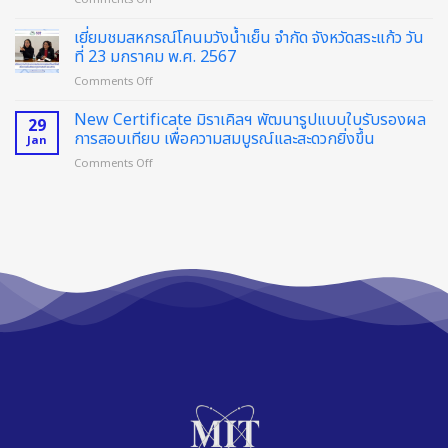
MIT
E-
SEMINAR
Certificate
เยี่ยมชมสหกรณ์โคนมวังน้ำเย็น จำกัด จังหวัดสระแก้ว วัน
2024
ที่ 23 มกราคม พ.ศ. 2567
“เติม
on
Comments Off
พลัง
เยี่ยม
เพื่อ
ชม
New Certificate มิราเคิลฯ พัฒนารูปแบบใบรับรองผล
การ
29
สหกรณ์
บริการ
การสอบเทียบ เพื่อความสมบูรณ์และสะดวกยิ่งขึ้น
Jan
โคนม
ให้
on
Comments Off
วังน้ำเย็น
คุณ
New
จำกัด
ลูกค้า
Certificate
จังหวัด
ที่
มิ
สระแก้ว
ดี
รา
วัน
ยิ่ง
เคิลฯ
ที่
ขึ้น”
พัฒนา
23
รูป
มกราคม
แบบ
พ.ศ.
ใบรับ
2567
รอง
ผล
การ
สอบ
เทียบ
เพื่อ
ความ